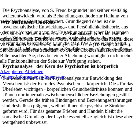
Die Psychoanalyse, von S. Freud begründet und seither vielfältig
weiterentwickelt, wird als Behandlungsmethode zur Heilung von
Wir benutzen Cookies
psychischen Störung praktiziert. Grundlegend dabei ist die
psychoanalytische Entwicklungs- und Persönlichkeitstheorie, aus
der eine Vorstellung von der Entstehung psychischer Belastungen
Wir nutzen Cookies auf unserer Website. Einige von ihnen sind
oder Störungen resultiert, aber auch die Idee einer allgemeinen
essenziell für den Betrieb der Seite, während andere uns helfen, diese
Reifung der Persönlichkeit, um die (Mit-)Welt, das eigene Selbst
Website und die Nutzererfahrung zu verbessern (Tracking Cookies).
und die Beziehung von inneren Konflikten neu erfahren zu können.
Sie können selbst entscheiden, ob Sie die Cookies zulassen möchten.
Bitte beachten Sie, dass bei einer Ablehnung womöglich nicht mehr
alle Funktionalitäten der Seite zur Verfügung stehen.
Psychoanalyse - der Kern des Psychischen ist körperlich
Akzeptieren
Ablehnen
Weitere Informationen
Impressum
Ein wesentlicher Satz der Psychoanalyse zur Entwicklung des
Menschen ist: der Kern des Psychischen ist körperlich. Die - für das
Überleben wichtigen - körperlichen Grundbedürfnisse konnten und
können nur innerhalb zwischenmenschlicher Beziehungen gestillt
werden. Gerade die frühen Bindungen und Beziehungserfahrungen
sind deshalb so prägend, weil mit ihnen die psychische Struktur
geformt wird. Für das gesamte Erleben und Handeln bleibt die
somatische Grundlage der Psyche essentiell - zugleich ist diese aber
weitgehend unbewusst.