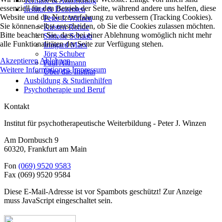
Termine & Anmeldung
essenziell für den Betrieb der Seite, während andere uns helfen, diese
Institut & Dozenten
Website und die Nutzererfahrung zu verbessern (Tracking Cookies).
Peter J. Winzen
Sie können selbst entscheiden, ob Sie die Cookies zulassen möchten.
Kirsten Rohde
Bitte beachten Sie, dass bei einer Ablehnung womöglich nicht mehr
Simone Schaab
alle Funktionalitäten der Seite zur Verfügung stehen.
Irmgard Marx
Jörg Schuber
Akzeptieren
Ablehnen
Paul Altmann
Weitere Informationen
Impressum
Über das Institut
Ausbildung & Studienhilfen
Psychotherapie und Beruf
Kontakt
Institut für psychotherapeutische Weiterbildung - Peter J. Winzen
Am Dornbusch 9
60320
,
Frankfurt am Main
Fon
(069) 9520 9583
Fax
(069) 9520 9584
Diese E-Mail-Adresse ist vor Spambots geschützt! Zur Anzeige
muss JavaScript eingeschaltet sein.