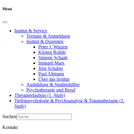
Menü
Institut & Service
Termine & Anmeldung
Institut & Dozenten
Peter J. Winzen
Kirsten Rohde
Simone Schaab
Irmgard Marx
Jörg Schuber
Paul Altmann
Über das Institut
Ausbildung & Studienhilfen
Psychotherapie und Beruf
Therapierlaubnis (1. Stufe)
Tiefenpsychologie & Psychoanalyse & Traumatherapie (2.
Stufe)
Suchen
Kontakt