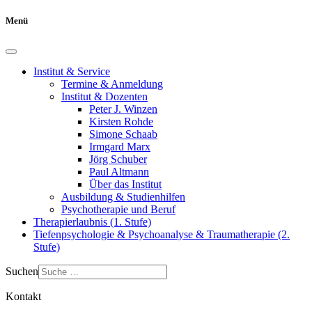
Menü
Institut & Service
Termine & Anmeldung
Institut & Dozenten
Peter J. Winzen
Kirsten Rohde
Simone Schaab
Irmgard Marx
Jörg Schuber
Paul Altmann
Über das Institut
Ausbildung & Studienhilfen
Psychotherapie und Beruf
Therapierlaubnis (1. Stufe)
Tiefenpsychologie & Psychoanalyse & Traumatherapie (2.
Stufe)
Suchen
Kontakt