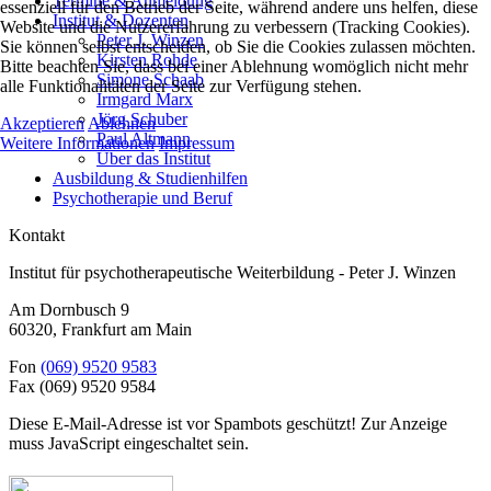
Termine & Anmeldung
essenziell für den Betrieb der Seite, während andere uns helfen, diese
Institut & Dozenten
Website und die Nutzererfahrung zu verbessern (Tracking Cookies).
Peter J. Winzen
Sie können selbst entscheiden, ob Sie die Cookies zulassen möchten.
Kirsten Rohde
Bitte beachten Sie, dass bei einer Ablehnung womöglich nicht mehr
Simone Schaab
alle Funktionalitäten der Seite zur Verfügung stehen.
Irmgard Marx
Jörg Schuber
Akzeptieren
Ablehnen
Paul Altmann
Weitere Informationen
Impressum
Über das Institut
Ausbildung & Studienhilfen
Psychotherapie und Beruf
Kontakt
Institut für psychotherapeutische Weiterbildung - Peter J. Winzen
Am Dornbusch 9
60320
,
Frankfurt am Main
Fon
(069) 9520 9583
Fax
(069) 9520 9584
Diese E-Mail-Adresse ist vor Spambots geschützt! Zur Anzeige
muss JavaScript eingeschaltet sein.