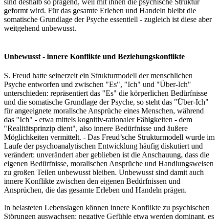
sind deshalb so prägend, weil mit ihnen die psychische Struktur
geformt wird. Für das gesamte Erleben und Handeln bleibt die
somatische Grundlage der Psyche essentiell - zugleich ist diese aber
weitgehend unbewusst.
Unbewusst - innere Konflikte und Beziehungskonflikte
S. Freud hatte seinerzeit ein Strukturmodell der menschlichen
Psyche entworfen und zwischen "Es", "Ich" und "Über-Ich"
unterschieden: repräsentiert das "Es" die körperlichen Bedürfnisse
und die somatische Grundlage der Psyche, so steht das "Über-Ich"
für angeeignete moralische Ansprüche eines Menschen, während
das "Ich" - etwa mittels kognitiv-rationaler Fähigkeiten - dem
"Realitätsprinzip dient", also innere Bedürfnisse und äußere
Möglichkeiten vermittelt. - Das Freud’sche Strukturmodell wurde im
Laufe der psychoanalytischen Entwicklung häufig diskutiert und
verändert: unverändert aber geblieben ist die Anschauung, dass die
eigenen Bedürfnisse, moralischen Ansprüche und Handlungsweisen
zu großen Teilen unbewusst bleiben. Unbewusst sind damit auch
innere Konflikte zwischen den eigenen Bedürfnissen und
Ansprüchen, die das gesamte Erleben und Handeln prägen.
In belasteten Lebenslagen können innere Konflikte zu psychischen
Störungen auswachsen: negative Gefühle etwa werden dominant, es