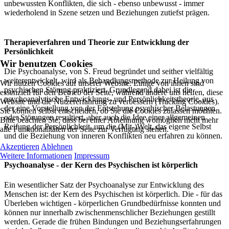
unbewussten Konflikten, die sich - ebenso unbewusst - immer
wiederholend in Szene setzen und Beziehungen zutiefst prägen.
Therapieverfahren und Theorie zur Entwicklung der
Persönlichkeit
Wir benutzen Cookies
Die Psychoanalyse, von S. Freud begründet und seither vielfältig
weiterentwickelt, wird als Behandlungsmethode zur Heilung von
Wir nutzen Cookies auf unserer Website. Einige von ihnen sind
psychischen Störung praktiziert. Grundlegend dabei ist die
essenziell für den Betrieb der Seite, während andere uns helfen, diese
psychoanalytische Entwicklungs- und Persönlichkeitstheorie, aus
Website und die Nutzererfahrung zu verbessern (Tracking Cookies).
der eine Vorstellung von der Entstehung psychischer Belastungen
Sie können selbst entscheiden, ob Sie die Cookies zulassen möchten.
oder Störungen resultiert, aber auch die Idee einer allgemeinen
Bitte beachten Sie, dass bei einer Ablehnung womöglich nicht mehr
Reifung der Persönlichkeit, um die (Mit-)Welt, das eigene Selbst
alle Funktionalitäten der Seite zur Verfügung stehen.
und die Beziehung von inneren Konflikten neu erfahren zu können.
Akzeptieren
Ablehnen
Weitere Informationen
Impressum
Psychoanalyse - der Kern des Psychischen ist körperlich
Ein wesentlicher Satz der Psychoanalyse zur Entwicklung des
Menschen ist: der Kern des Psychischen ist körperlich. Die - für das
Überleben wichtigen - körperlichen Grundbedürfnisse konnten und
können nur innerhalb zwischenmenschlicher Beziehungen gestillt
werden. Gerade die frühen Bindungen und Beziehungserfahrungen