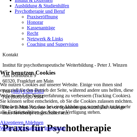
Institut & Dozenten
Ausbildung & Studienhilfen
Psychotherapie und Beruf
Praxiseröffnung
Honorar
Kassenanträge
Recht
Netzwerk & Links
Coaching und Supervision
Kontakt
Institut für psychotherapeutische Weiterbildung - Peter J. Winzen
Wir benutzen Cookies
Am Dornbusch 9
60320
,
Frankfurt am Main
Wir nutzen Cookies auf unserer Website. Einige von ihnen sind
essenziell für den Betrieb der Seite, während andere uns helfen, diese
Fon
(069) 9520 9583
Website und die Nutzererfahrung zu verbessern (Tracking Cookies).
Fax
(069) 9520 9584
Sie können selbst entscheiden, ob Sie die Cookies zulassen möchten.
Bitte beachten Sie, dass bei einer Ablehnung womöglich nicht mehr
Diese E-Mail-Adresse ist vor Spambots geschützt! Zur Anzeige
alle Funktionalitäten der Seite zur Verfügung stehen.
muss JavaScript eingeschaltet sein.
Akzeptieren
Ablehnen
Praxis für Psychotherapie
Weitere Informationen
Impressum