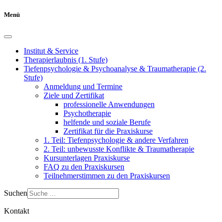
Menü
Institut & Service
Therapierlaubnis (1. Stufe)
Tiefenpsychologie & Psychoanalyse & Traumatherapie (2.
Stufe)
Anmeldung und Termine
Ziele und Zertifikat
professionelle Anwendungen
Psychotherapie
helfende und soziale Berufe
Zertifikat für die Praxiskurse
1. Teil: Tiefenpsychologie & andere Verfahren
2. Teil: unbewusste Konflikte & Traumatherapie
Kursunterlagen Praxiskurse
FAQ zu den Praxiskursen
Teilnehmerstimmen zu den Praxiskursen
Suchen
Kontakt