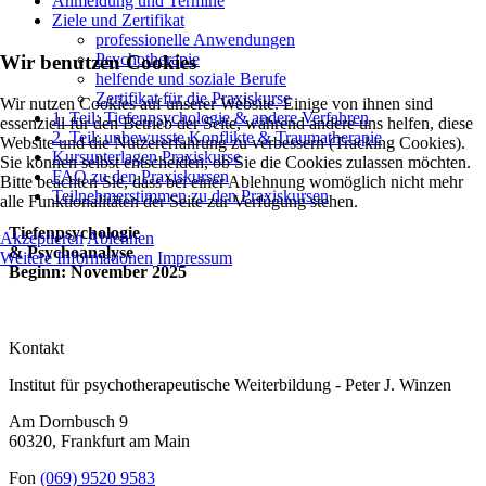
Anmeldung und Termine
Ziele und Zertifikat
professionelle Anwendungen
Psychotherapie
Wir benutzen Cookies
helfende und soziale Berufe
Zertifikat für die Praxiskurse
Wir nutzen Cookies auf unserer Website. Einige von ihnen sind
1. Teil: Tiefenpsychologie & andere Verfahren
essenziell für den Betrieb der Seite, während andere uns helfen, diese
2. Teil: unbewusste Konflikte & Traumatherapie
Website und die Nutzererfahrung zu verbessern (Tracking Cookies).
Kursunterlagen Praxiskurse
Sie können selbst entscheiden, ob Sie die Cookies zulassen möchten.
FAQ zu den Praxiskursen
Bitte beachten Sie, dass bei einer Ablehnung womöglich nicht mehr
Teilnehmerstimmen zu den Praxiskursen
alle Funktionalitäten der Seite zur Verfügung stehen.
Tiefenpsychologie
Akzeptieren
Ablehnen
& Psychoanalyse
Weitere Informationen
Impressum
Beginn: November 2025
Kontakt
Institut für psychotherapeutische Weiterbildung - Peter J. Winzen
Am Dornbusch 9
60320
,
Frankfurt am Main
Fon
(069) 9520 9583