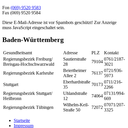
Fon
(069) 9520 9583
Fax
(069) 9520 9584
Diese E-Mail-Adresse ist vor Spambots geschützt! Zur Anzeige
muss JavaScript eingeschaltet sein.
Baden-Württemberg
Gesundheitsamt
Adresse
PLZ
Kontakt
Regierungsbezirk Freiburg/
Sautierstraße
0761/2187-
79104
Breisgau-Hochschwarzwald
28
3021
Beiertheimer
0721/936-
Regierungsbezirk Karlsruhe
76137
Allee 2
5973
Eberhardstraße
0711/216-
Stuttgart
70173
35
2266
Regierungsbezirk Stuttgart/
Uhlandstraße
07131/994-
74064
Heilbronn
12
669
Wilhelm-Keil-
07071/207-
Regierungsbezirk Tübingen
72072
Straße 50
3325
Startseite
Impressum