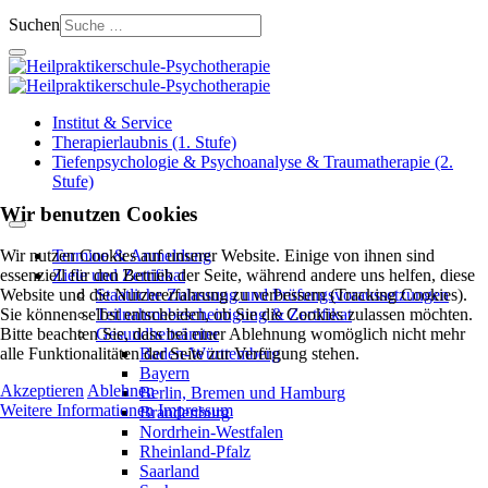
Suchen
Institut & Service
Therapierlaubnis (1. Stufe)
Tiefenpsychologie & Psychoanalyse & Traumatherapie (2.
Stufe)
Wir benutzen Cookies
Wir nutzen Cookies auf unserer Website. Einige von ihnen sind
Termine & Anmeldung
essenziell für den Betrieb der Seite, während andere uns helfen, diese
Ziele und Zertifikat
Website und die Nutzererfahrung zu verbessern (Tracking Cookies).
Staatliche Zulassung und Prüfungsvoraussetzungen
Sie können selbst entscheiden, ob Sie die Cookies zulassen möchten.
Teilnahmebescheinigung & Zertifikat
Bitte beachten Sie, dass bei einer Ablehnung womöglich nicht mehr
Gesundheitsämter
alle Funktionalitäten der Seite zur Verfügung stehen.
Baden-Württemberg
Bayern
Akzeptieren
Ablehnen
Berlin, Bremen und Hamburg
Weitere Informationen
Impressum
Brandenburg
Nordrhein-Westfalen
Rheinland-Pfalz
Saarland