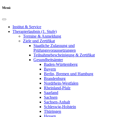
Menü
Institut & Service
Therapierlaubnis (1. Stufe)
Termine & Anmeldung
Ziele und Zertifikat
Staatliche Zulassung und
Prüfungsvoraussetzungen
Teilnahmebescheinigung & Zertifikat
Gesundheitsämter
Baden-Württemberg
Bayern
Berlin, Bremen und Hamburg
Brandenburg
Nordrhein-Westfalen
Rheinland-Pfalz
Saarland
Sachsen
Sachsen-Anhalt
Schleswig-Holstein
Thüringen
Hessen