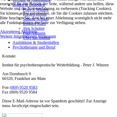
Termine & Anmeldung
essenziell für den Betrieb der Seite, während andere uns helfen, diese
Institut & Dozenten
Website und die Nutzererfahrung zu verbessern (Tracking Cookies).
Peter J. Winzen
Sie können selbst entscheiden, ob Sie die Cookies zulassen möchten.
Kirsten Rohde
Bitte beachten Sie, dass bei einer Ablehnung womöglich nicht mehr
Simone Schaab
alle Funktionalitäten der Seite zur Verfügung stehen.
Irmgard Marx
Jörg Schuber
Akzeptieren
Ablehnen
Paul Altmann
Weitere Informationen
Impressum
Über das Institut
Ausbildung & Studienhilfen
Psychotherapie und Beruf
Kontakt
Institut für psychotherapeutische Weiterbildung - Peter J. Winzen
Am Dornbusch 9
60320
,
Frankfurt am Main
Fon
(069) 9520 9583
Fax
(069) 9520 9584
Diese E-Mail-Adresse ist vor Spambots geschützt! Zur Anzeige
muss JavaScript eingeschaltet sein.