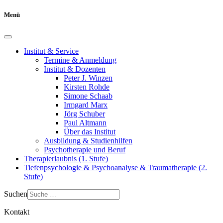
Menü
Institut & Service
Termine & Anmeldung
Institut & Dozenten
Peter J. Winzen
Kirsten Rohde
Simone Schaab
Irmgard Marx
Jörg Schuber
Paul Altmann
Über das Institut
Ausbildung & Studienhilfen
Psychotherapie und Beruf
Therapierlaubnis (1. Stufe)
Tiefenpsychologie & Psychoanalyse & Traumatherapie (2.
Stufe)
Suchen
Kontakt