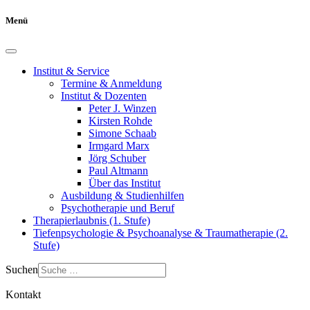
Menü
Institut & Service
Termine & Anmeldung
Institut & Dozenten
Peter J. Winzen
Kirsten Rohde
Simone Schaab
Irmgard Marx
Jörg Schuber
Paul Altmann
Über das Institut
Ausbildung & Studienhilfen
Psychotherapie und Beruf
Therapierlaubnis (1. Stufe)
Tiefenpsychologie & Psychoanalyse & Traumatherapie (2.
Stufe)
Suchen
Kontakt