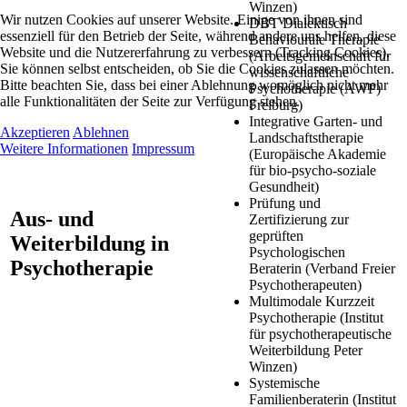
Winzen)
Wir nutzen Cookies auf unserer Website. Einige von ihnen sind
DBT Dialektisch
essenziell für den Betrieb der Seite, während andere uns helfen, diese
Behaviourale Therapie
Website und die Nutzererfahrung zu verbessern (Tracking Cookies).
(Arbeitsgemeinschaft für
Sie können selbst entscheiden, ob Sie die Cookies zulassen möchten.
wissenschaftliche
Bitte beachten Sie, dass bei einer Ablehnung womöglich nicht mehr
Psychotherapie (AWP)
alle Funktionalitäten der Seite zur Verfügung stehen.
Freiburg)
Integrative Garten- und
Akzeptieren
Ablehnen
Landschaftstherapie
Weitere Informationen
Impressum
(Europäische Akademie
für bio-psycho-soziale
Gesundheit)
Prüfung und
Aus- und
Zertifizierung zur
geprüften
Weiterbildung in
Psychologischen
Psychotherapie
Beraterin (Verband Freier
Psychotherapeuten)
Multimodale Kurzzeit
Psychotherapie (Institut
für psychotherapeutische
Weiterbildung Peter
Winzen)
Systemische
Familienberaterin (Institut