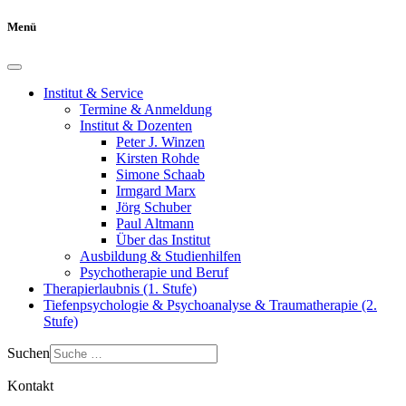
Menü
Institut & Service
Termine & Anmeldung
Institut & Dozenten
Peter J. Winzen
Kirsten Rohde
Simone Schaab
Irmgard Marx
Jörg Schuber
Paul Altmann
Über das Institut
Ausbildung & Studienhilfen
Psychotherapie und Beruf
Therapierlaubnis (1. Stufe)
Tiefenpsychologie & Psychoanalyse & Traumatherapie (2.
Stufe)
Suchen
Kontakt