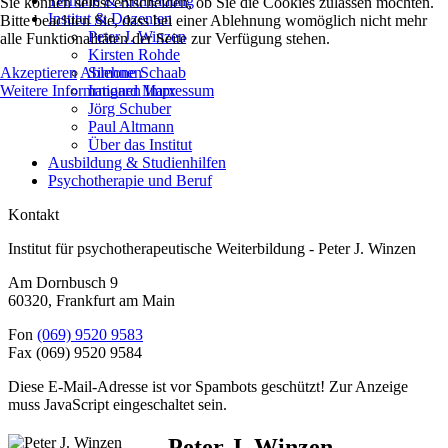
Termine & Anmeldung
Sie können selbst entscheiden, ob Sie die Cookies zulassen möchten.
Institut & Dozenten
Bitte beachten Sie, dass bei einer Ablehnung womöglich nicht mehr
Peter J. Winzen
alle Funktionalitäten der Seite zur Verfügung stehen.
Kirsten Rohde
Akzeptieren
Ablehnen
Simone Schaab
Weitere Informationen
Impressum
Irmgard Marx
Jörg Schuber
Paul Altmann
Über das Institut
Ausbildung & Studienhilfen
Psychotherapie und Beruf
Kontakt
Institut für psychotherapeutische Weiterbildung - Peter J. Winzen
Am Dornbusch 9
60320
,
Frankfurt am Main
Fon
(069) 9520 9583
Fax
(069) 9520 9584
Diese E-Mail-Adresse ist vor Spambots geschützt! Zur Anzeige
muss JavaScript eingeschaltet sein.
Peter J. Winzen -