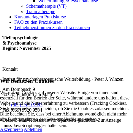
Weiterbildung & Psychoanalyse
Schematherapie (VT)
Traumatherapie
Kursunterlagen Praxiskurse
FAQ zu den Praxiskursen
Teilnehmerstimmen zu den Praxiskursen
Tiefenpsychologie
& Psychoanalyse
Beginn: November 2025
Kontakt
Institut für psychotherapeutische Weiterbildung - Peter J. Winzen
Wir benutzen Cookies
Am Dornbusch 9
Wir nutzen Cookies auf unserer Website. Einige von ihnen sind
60320
,
Frankfurt am Main
essenziell für den Betrieb der Seite, während andere uns helfen, diese
Website und die Nutzererfahrung zu verbessern (Tracking Cookies).
Fon
(069) 9520 9583
Sie können selbst entscheiden, ob Sie die Cookies zulassen möchten.
Fax
(069) 9520 9584
Bitte beachten Sie, dass bei einer Ablehnung womöglich nicht mehr
alle Funktionalitäten der Seite zur Verfügung stehen.
Diese E-Mail-Adresse ist vor Spambots geschützt! Zur Anzeige
muss JavaScript eingeschaltet sein.
Akzeptieren
Ablehnen