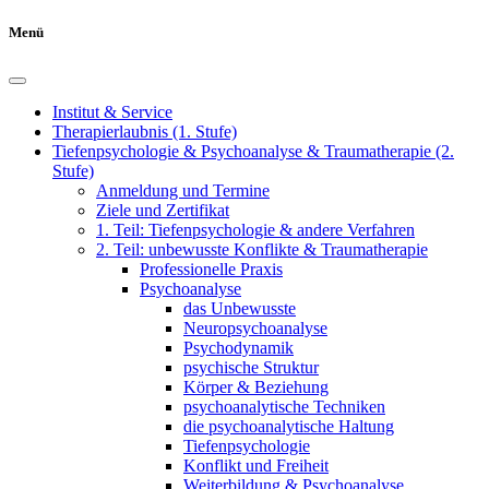
Menü
Institut & Service
Therapierlaubnis (1. Stufe)
Tiefenpsychologie & Psychoanalyse & Traumatherapie (2.
Stufe)
Anmeldung und Termine
Ziele und Zertifikat
1. Teil: Tiefenpsychologie & andere Verfahren
2. Teil: unbewusste Konflikte & Traumatherapie
Professionelle Praxis
Psychoanalyse
das Unbewusste
Neuropsychoanalyse
Psychodynamik
psychische Struktur
Körper & Beziehung
psychoanalytische Techniken
die psychoanalytische Haltung
Tiefenpsychologie
Konflikt und Freiheit
Weiterbildung & Psychoanalyse