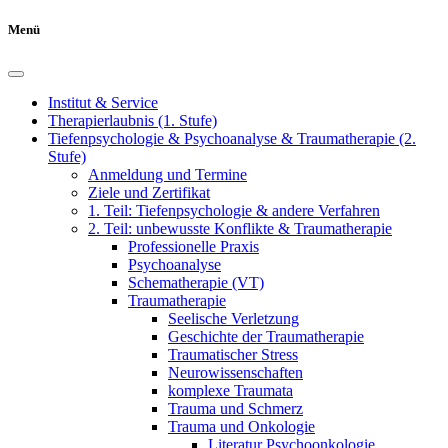
Menü
Institut & Service
Therapierlaubnis (1. Stufe)
Tiefenpsychologie & Psychoanalyse & Traumatherapie (2.
Stufe)
Anmeldung und Termine
Ziele und Zertifikat
1. Teil: Tiefenpsychologie & andere Verfahren
2. Teil: unbewusste Konflikte & Traumatherapie
Professionelle Praxis
Psychoanalyse
Schematherapie (VT)
Traumatherapie
Seelische Verletzung
Geschichte der Traumatherapie
Traumatischer Stress
Neurowissenschaften
komplexe Traumata
Trauma und Schmerz
Trauma und Onkologie
Literatur Psychoonkologie