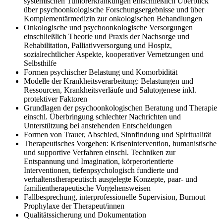
systemischen Tumorerkrankungen einschließlich Überblick
über psychoonkologische Forschungsergebnisse und über
Komplementärmedizin zur onkologischen Behandlungen
Onkologische und psychoonkologische Versorgungen
einschließlich Theorie und Praxis der Nachsorge und
Rehabilitation, Palliativversorgung und Hospiz,
sozialrechtlicher Aspekte, kooperativer Vernetzungen und
Selbsthilfe
Formen psychischer Belastung und Komorbidität
Modelle der Krankheitsverarbeitung: Belastungen und
Ressourcen, Krankheitsverläufe und Salutogenese inkl.
protektiver Faktoren
Grundlagen der psychoonkologischen Beratung und Therapie
einschl. Überbringung schlechter Nachrichten und
Unterstützung bei anstehenden Entscheidungen
Formen von Trauer, Abschied, Sinnfindung und Spiritualität
Therapeutisches Vorgehen: Krisenintervention, humanistische
und supportive Verfahren einschl. Techniken zur
Entspannung und Imagination, körperorientierte
Interventionen, tiefenpsychologisch fundierte und
verhaltenstherapeutisch ausgelegte Konzepte, paar- und
familientherapeutische Vorgehensweisen
Fallbesprechung, interprofessionelle Supervision, Burnout
Prophylaxe der Therapeut/innen
Qualitätssicherung und Dokumentation