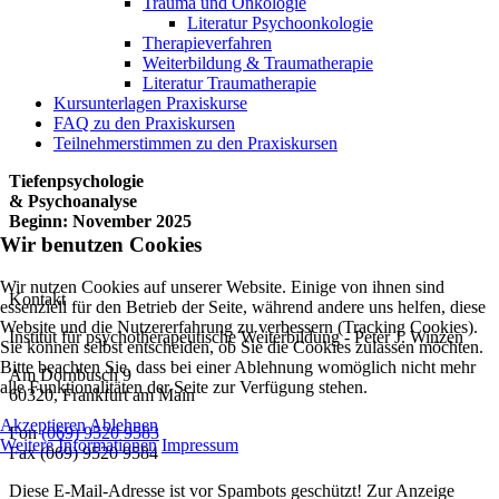
Trauma und Onkologie
Literatur Psychoonkologie
Therapieverfahren
Weiterbildung & Traumatherapie
Literatur Traumatherapie
Kursunterlagen Praxiskurse
FAQ zu den Praxiskursen
Teilnehmerstimmen zu den Praxiskursen
Tiefenpsychologie
& Psychoanalyse
Beginn: November 2025
Wir benutzen Cookies
Wir nutzen Cookies auf unserer Website. Einige von ihnen sind
Kontakt
essenziell für den Betrieb der Seite, während andere uns helfen, diese
Website und die Nutzererfahrung zu verbessern (Tracking Cookies).
Institut für psychotherapeutische Weiterbildung - Peter J. Winzen
Sie können selbst entscheiden, ob Sie die Cookies zulassen möchten.
Bitte beachten Sie, dass bei einer Ablehnung womöglich nicht mehr
Am Dornbusch 9
alle Funktionalitäten der Seite zur Verfügung stehen.
60320
,
Frankfurt am Main
Akzeptieren
Ablehnen
Fon
(069) 9520 9583
Weitere Informationen
Impressum
Fax
(069) 9520 9584
Diese E-Mail-Adresse ist vor Spambots geschützt! Zur Anzeige