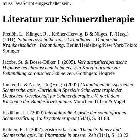
muss JavaScript eingeschaltet sein.
Literatur zur Schmerztherapie
Fretlöh, L., Klinger, R. , Kröner-Herwig, B & Nilges, P. (Hrsg.)
(2011),
Schmerzpsychotherapie: Grundlagen - Diagnostik -
Krankheitsbilder - Behandlung
. Berlin/Heidelberg/New York/Tokio:
Springer
Jacobs, St. & Bosse-Düker, I. (2005),
Verhaltenstherapeutische
Hypnose bei chronischem Schmerz. Ein Kurzprogramm zur
Behandlung chronischer Schmerzen.
Göttingen: Hogrefe
Junker, U. & Nolte, Th. (Hrsg.) (2005)
Grundlagen der Speziellen
Schmerztherapie. Curriculum Spezielle Schmerztherapie der
Deutschen Gesellschaft für Schmerztherapie e.V. nach dem
Kursbuch der Bundesärtzekammer.
München: Urban & Vogel
Kizilhan, J. I. (2009)
Interkulturelle Aspekte der somatoformen
Schmerzstörung.
In:
Psychotherapeut
(54/4), S. 81-88
Kuhlen, F.-J. (2002),
Historisches zum Thema Schmerz und
Schmerztherapie
. In:
Pharmazie in unserer Zeit
(31/1), S. 13-22