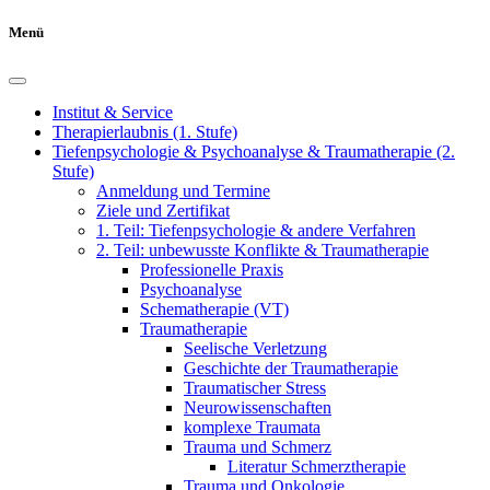
Menü
Institut & Service
Therapierlaubnis (1. Stufe)
Tiefenpsychologie & Psychoanalyse & Traumatherapie (2.
Stufe)
Anmeldung und Termine
Ziele und Zertifikat
1. Teil: Tiefenpsychologie & andere Verfahren
2. Teil: unbewusste Konflikte & Traumatherapie
Professionelle Praxis
Psychoanalyse
Schematherapie (VT)
Traumatherapie
Seelische Verletzung
Geschichte der Traumatherapie
Traumatischer Stress
Neurowissenschaften
komplexe Traumata
Trauma und Schmerz
Literatur Schmerztherapie
Trauma und Onkologie