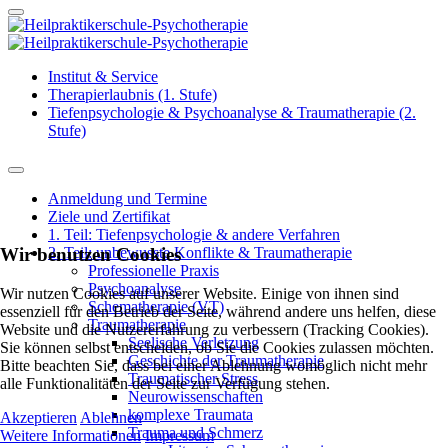
Institut & Service
Therapierlaubnis (1. Stufe)
Tiefenpsychologie & Psychoanalyse & Traumatherapie (2.
Stufe)
Anmeldung und Termine
Ziele und Zertifikat
1. Teil: Tiefenpsychologie & andere Verfahren
Wir benutzen Cookies
2. Teil: unbewusste Konflikte & Traumatherapie
Professionelle Praxis
Psychoanalyse
Wir nutzen Cookies auf unserer Website. Einige von ihnen sind
Schematherapie (VT)
essenziell für den Betrieb der Seite, während andere uns helfen, diese
Traumatherapie
Website und die Nutzererfahrung zu verbessern (Tracking Cookies).
Seelische Verletzung
Sie können selbst entscheiden, ob Sie die Cookies zulassen möchten.
Geschichte der Traumatherapie
Bitte beachten Sie, dass bei einer Ablehnung womöglich nicht mehr
Traumatischer Stress
alle Funktionalitäten der Seite zur Verfügung stehen.
Neurowissenschaften
komplexe Traumata
Akzeptieren
Ablehnen
Trauma und Schmerz
Weitere Informationen
Impressum