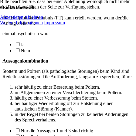
Bitte beachten Sie, dass bei einer Ablehnung womöglich nicht mehr
alle Funktionalitäten der Seite zur Verfügung stehen.
Einfachauswahl
Akzeptieren
Ablehnen
Die Heilpraktikererlaubnis (PT) kann erteilt werden, wenn der/die
Weitere Informationen
Impressum
Antragssteller/in:
einmal psychotisch war.
Ja
Nein
Aussagenkombination
Stottern und Poltern (als pathologische Störungen) beim Kind sind
Redeflussstörungen. Die Aufforderung, langsam zu sprechen, führt:
sehr häufig zu einer Besserung beim Poltern.
im Allgemeinen zu einer Verschlechterung beim Poltern.
häufig zu einer Verbesserung beim Stottern.
bei häufiger Wiederholung oft zur Entstehung einer
autistischen Störung (Kanner).
in der Regel bei beiden Störungen zu keinerlei Änderungen
des Sprechverhaltens.
Nur die Aussagen 1 und 3 sind richtig.