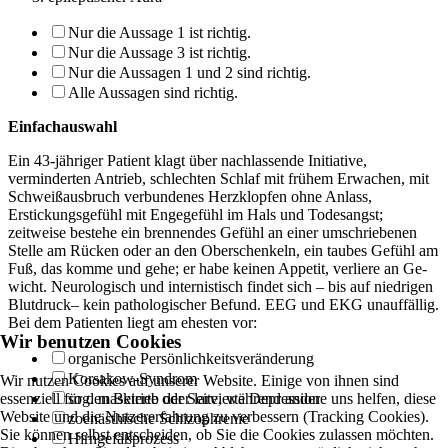
Nur die Aussage 1 ist richtig.
Nur die Aussage 3 ist richtig.
Nur die Aussagen 1 und 2 sind richtig.
Alle Aussagen sind richtig.
Einfachauswahl
Ein 43-jähriger Patient klagt über nachlassende Initiative,
verminderten Antrieb, schlech­ten Schlaf mit frühem Erwachen, mit
Schweißausbruch verbundenes Herzklopfen ohne Anlass,
Erstickungsgefühl mit Engegefühl im Hals und Todesangst;
zeitweise bestehe ein brennendes Gefühl an einer umschriebenen
Stelle am Rücken oder an den Oberschenkeln, ein taubes Gefühl am
Fuß, das komme und gehe; er habe keinen Appetit, verliere an Ge­
wicht. Neurologisch und internistisch findet sich – bis auf niedrigen
Blutdruck– kein pathologi­scher Befund. EEG und EKG unauffällig.
Bei dem Patienten liegt am ehesten vor:
Wir benutzen Cookies
organische Persönlichkeitsveränderung
Korsakow-Syndrom
Wir nutzen Cookies auf unserer Website. Einige von ihnen sind
essenziell für den Betrieb der Seite, während andere uns helfen, diese
sog. maskierte oder larvierte Depression
Website und die Nutzererfahrung zu verbessern (Tracking Cookies).
zoenästhische Schizophrenie
Sie können selbst entscheiden, ob Sie die Cookies zulassen möchten.
Hirngefäßprozess