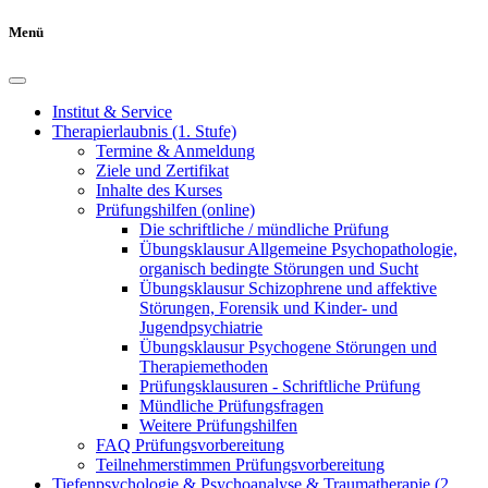
Menü
Institut & Service
Therapierlaubnis (1. Stufe)
Termine & Anmeldung
Ziele und Zertifikat
Inhalte des Kurses
Prüfungshilfen (online)
Die schriftliche / mündliche Prüfung
Übungsklausur Allgemeine Psychopathologie,
organisch bedingte Störungen und Sucht
Übungsklausur Schizophrene und affektive
Störungen, Forensik und Kinder- und
Jugendpsychiatrie
Übungsklausur Psychogene Störungen und
Therapiemethoden
Prüfungsklausuren - Schriftliche Prüfung
Mündliche Prüfungsfragen
Weitere Prüfungshilfen
FAQ Prüfungsvorbereitung
Teilnehmerstimmen Prüfungsvorbereitung
Tiefenpsychologie & Psychoanalyse & Traumatherapie (2.